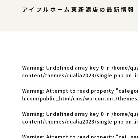
アイフルホーム東新潟店の最新情報
Warning
: Undefined array key 0 in
/home/qua
content/themes/qualia2023/single.php
on l
Warning
: Attempt to read property "catego
h.com/public_html/cms/wp-content/themes/
Warning
: Undefined array key 0 in
/home/qua
content/themes/qualia2023/single.php
on l
Warning
: Attempt to read property "cat_na