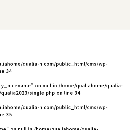
liahome/qualia-h.com/public_html/cms/wp-
ine
34
ry_nicename" on null in
/home/qualiahome/qualia-
qualia2023/single.php
on line
34
liahome/qualia-h.com/public_html/cms/wp-
ine
35
me" on null in
/home/qualiahome/qualia-