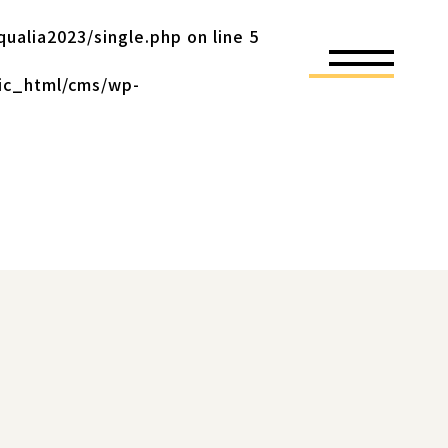
ualia2023/single.php
on line
5
ic_html/cms/wp-