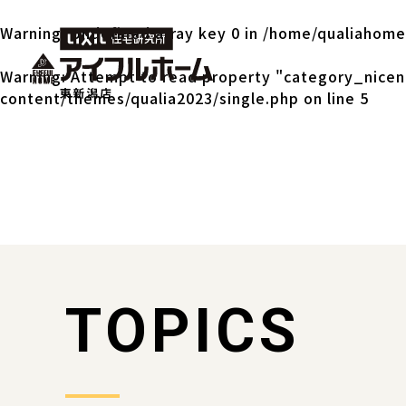
Warning
: Undefined array key 0 in
/home/qualiahome/
Warning
: Attempt to read property "category_nicen
content/themes/qualia2023/single.php
on line
5
TOPICS